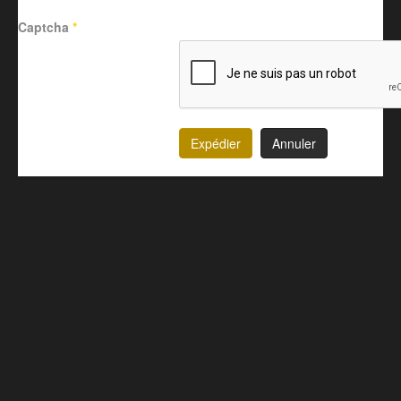
Captcha
*
Expédier
Annuler