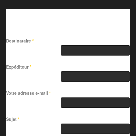
Envoyer ce lien par e-mail à
un ami.
Destinataire
*
Expéditeur
*
Votre adresse e-mail
*
Sujet
*