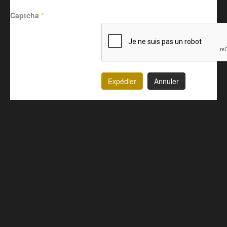
Captcha
*
Expédier
Annuler