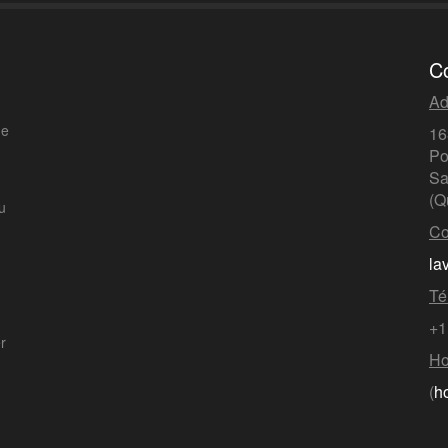
C
Ad
de
16
Po
Sa
(Q
u
Co
la
Té
+1
er
Ho
(
h