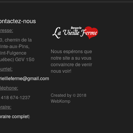
ontactez-nous
resse:
3, chemin de la
inte-aux-Pins,
Nous espérons que
int-Fulgence
notre site a su vous
uébec)
G0V 1S0
convaincre de venir
urriel:
nous voir!
vieilleferme@gmail.com
léphone:
Created by © 2018
 418 674-1237
WebKomp
raire:
oraire complet
)