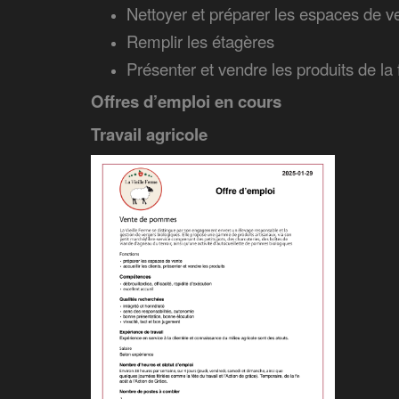
Nettoyer et préparer les espaces de v
Remplir les étagères
Présenter et vendre les produits de la
Offres d’emploi en cours
Travail agricole