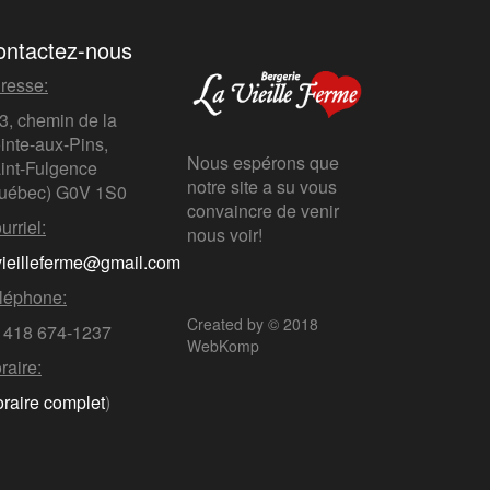
ontactez-nous
resse:
3, chemin de la
inte-aux-Pins,
Nous espérons que
int-Fulgence
notre site a su vous
uébec)
G0V 1S0
convaincre de venir
urriel:
nous voir!
vieilleferme@gmail.com
léphone:
Created by © 2018
 418 674-1237
WebKomp
raire:
oraire complet
)