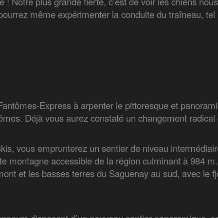
! Notre plus grande fierté, c’est de voir les chiens nous 
pourrez même expérimenter la conduite du traîneau, tel
u Fantômes-Express à arpenter le pittoresque et panora
tômes. Déjà vous aurez constaté un changement radical
skis, vous emprunterez un sentier de niveau intermédia
 montagne accessible de la région culminant à 984 m. D
mont et les basses terres du Saguenay au sud, avec le fjo