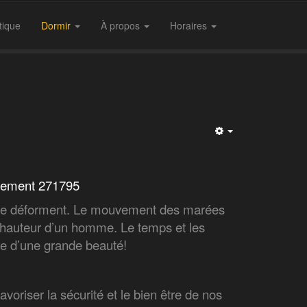
tique
Dormir
À propos
Horaires
Empty
nt 271795
et se déforment. Le mouvement des marées
a hauteur d’un homme. Le temps et les
ire d’une grande beauté!
voriser la sécurité et le bien être de nos