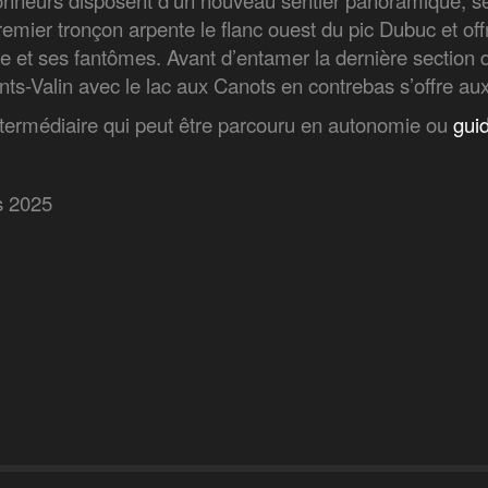
onneurs disposent d’un nouveau sentier panoramique, s
emier tronçon arpente le flanc ouest du pic Dubuc et o
e et ses fantômes. Avant d’entamer la dernière section de
nts-Valin avec le lac aux Canots en contrebas s’offre au
termédiaire qui peut être parcouru en autonomie ou
gui
s 2025