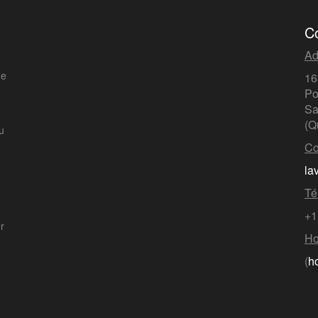
C
Ad
de
16
Po
Sa
(Q
u
Co
la
Té
+1
er
Ho
(
h