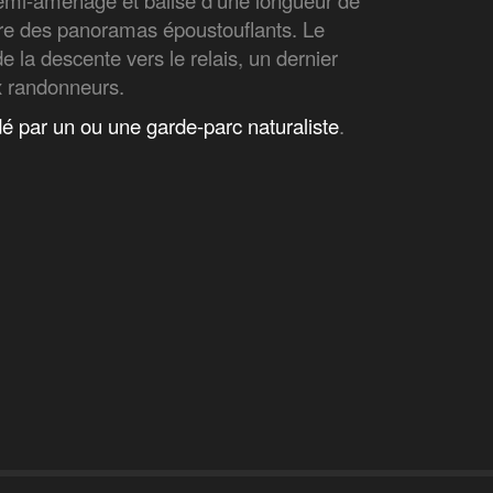
emi-aménagé et balisé d’une longueur de
ffre des panoramas époustouflants. Le
 la descente vers le relais, un dernier
x randonneurs.
dé par un ou une garde-parc naturaliste
.