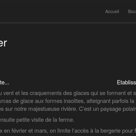
Accueil
Bou
er
e, le temps s'arrête... Etablisseme
t du vent et les craquements des glaces qui se forment 
mas de glace aux formes insolites, atteignant parfois l
es sur notre majestueuse rivière. C’est un paysage pola
nsuite petite visite de la ferme.
 février et mars, on limite l'accès à la bergerie pour fa