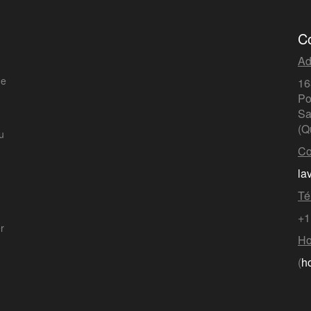
C
Ad
de
16
Po
Sa
(Q
u
Co
la
Té
+1
er
Ho
(
h