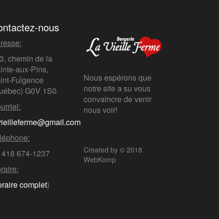
ontactez-nous
resse:
3, chemin de la
inte-aux-Pins,
Nous espérons que
int-Fulgence
notre site a su vous
uébec)
G0V 1S0
convaincre de venir
urriel:
nous voir!
vieilleferme@gmail.com
léphone:
Created by © 2018
 418 674-1237
WebKomp
raire:
oraire complet
)