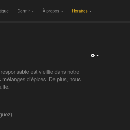
tique
Dormir
À propos
Horaires
Empty
responsable est vieillie dans notre
es mélanges d'épices. De plus, nous
lité.
guez)